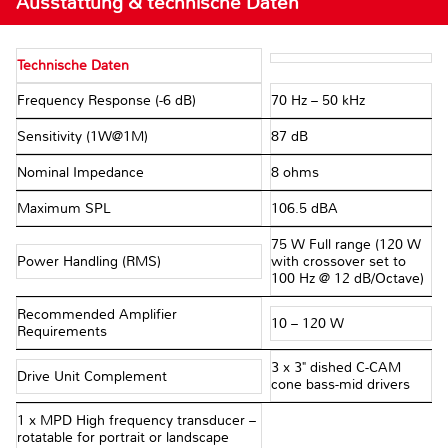
Ausstattung & technische Daten
Technische Daten
Frequency Response (-6 dB)
70 Hz – 50 kHz
Sensitivity (1W@1M)
87 dB
Nominal Impedance
8 ohms
Maximum SPL
106.5 dBA
75 W Full range (120 W
Power Handling (RMS)
with crossover set to
100 Hz @ 12 dB/Octave)
Recommended Amplifier
10 – 120 W
Requirements
3 x 3" dished C-CAM
Drive Unit Complement
cone bass-mid drivers
1 x MPD High frequency transducer –
rotatable for portrait or landscape