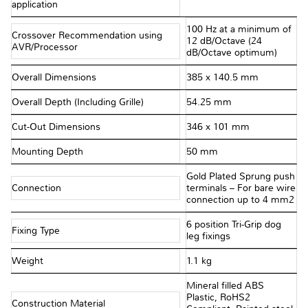
application
100 Hz at a minimum of
Crossover Recommendation using
12 dB/Octave (24
AVR/Processor
dB/Octave optimum)
Overall Dimensions
385 x 140.5 mm
Overall Depth (Including Grille)
54.25 mm
Cut-Out Dimensions
346 x 101 mm
Mounting Depth
50 mm
Gold Plated Sprung push
Connection
terminals – For bare wire
connection up to 4 mm2
6 position Tri-Grip dog
Fixing Type
leg fixings
Weight
1.1 kg
Mineral filled ABS
Plastic, RoHS2
Construction Material