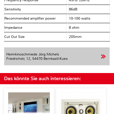
Frequency Response
45Hz- 20KHz
Sensitivity
86dB
Recommended amplifier power
10-100 watts
Impedance
8 ohm
Cut Out Size
205mm
Heimkinoschmiede Jörg Michels
Friedrichstr, 12,
54470 Bernkastl-Kues
Das könnte Sie auch interessieren: