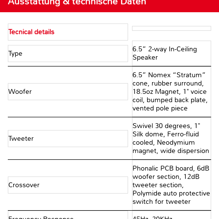
Ausstattung & technische Daten
Tecnical details
6.5” 2-way In-Ceiling
Type
Speaker
6.5” Nomex “Stratum”
cone, rubber surround,
Woofer
18.5oz Magnet, 1" voice
coil, bumped back plate,
vented pole piece
Swivel 30 degrees, 1"
Silk dome, Ferro-fluid
Tweeter
cooled, Neodymium
magnet, wide dispersion
Phonalic PCB board, 6dB
woofer section, 12dB
Crossover
tweeter section,
Polymide auto protective
switch for tweeter