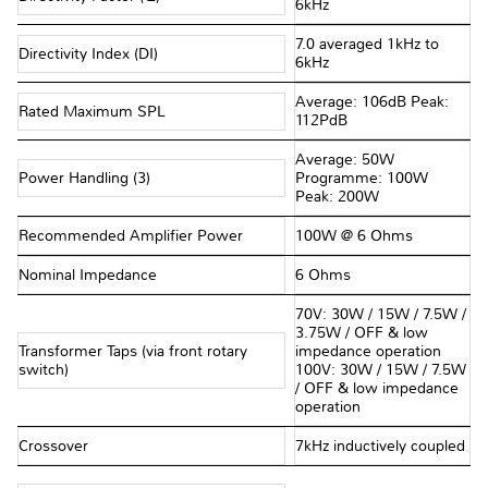
6kHz
7.0 averaged 1kHz to
Directivity Index (DI)
6kHz
Average: 106dB Peak:
Rated Maximum SPL
112PdB
Average: 50W
Power Handling (3)
Programme: 100W
Peak: 200W
Recommended Amplifier Power
100W @ 6 Ohms
Nominal Impedance
6 Ohms
70V: 30W / 15W / 7.5W /
3.75W / OFF & low
Transformer Taps (via front rotary
impedance operation
switch)
100V: 30W / 15W / 7.5W
/ OFF & low impedance
operation
Crossover
7kHz inductively coupled