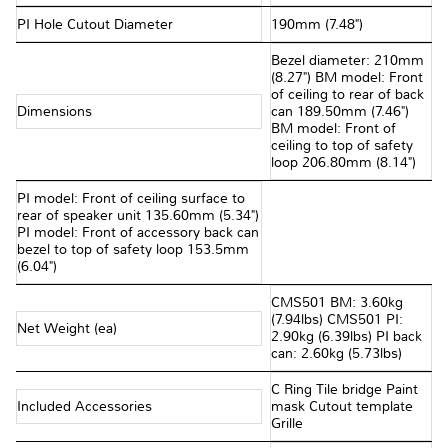
PI Hole Cutout Diameter
190mm (7.48")
Bezel diameter: 210mm
(8.27") BM model: Front
of ceiling to rear of back
Dimensions
can 189.50mm (7.46")
BM model: Front of
ceiling to top of safety
loop 206.80mm (8.14")
PI model: Front of ceiling surface to
rear of speaker unit 135.60mm (5.34")
PI model: Front of accessory back can
bezel to top of safety loop 153.5mm
(6.04")
CMS501 BM: 3.60kg
(7.94lbs) CMS501 PI:
Net Weight (ea)
2.90kg (6.39lbs) PI back
can: 2.60kg (5.73lbs)
C Ring Tile bridge Paint
Included Accessories
mask Cutout template
Grille