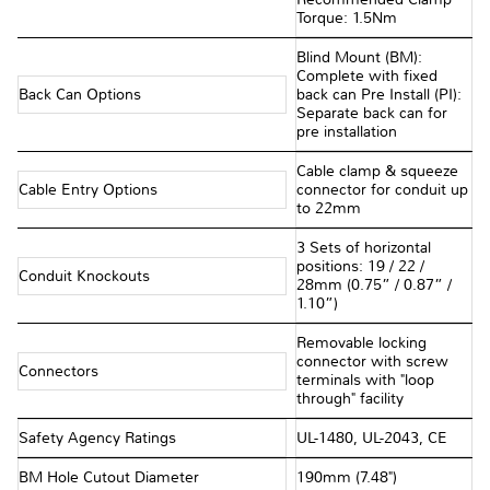
Torque: 1.5Nm
Blind Mount (BM):
Complete with fixed
Back Can Options
back can Pre Install (PI):
Separate back can for
pre installation
Cable clamp & squeeze
Cable Entry Options
connector for conduit up
to 22mm
3 Sets of horizontal
positions: 19 / 22 /
Conduit Knockouts
28mm (0.75” / 0.87” /
1.10”)
Removable locking
connector with screw
Connectors
terminals with "loop
through" facility
Safety Agency Ratings
UL-1480, UL-2043, CE
BM Hole Cutout Diameter
190mm (7.48")