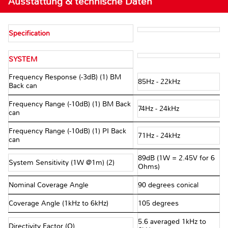
Ausstattung & technische Daten
Specification
SYSTEM
Frequency Response (-3dB) (1) BM
85Hz - 22kHz
Back can
Frequency Range (-10dB) (1) BM Back
74Hz - 24kHz
can
Frequency Range (-10dB) (1) PI Back
71Hz - 24kHz
can
89dB (1W = 2.45V for 6
System Sensitivity (1W @1m) (2)
Ohms)
Nominal Coverage Angle
90 degrees conical
Coverage Angle (1kHz to 6kHz)
105 degrees
5.6 averaged 1kHz to
Directivity Factor (Q)