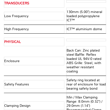
TRANSDUCERS
130mm (5.00") mineral
Low Frequency
loaded polypropylene
ICT™
High Frequency
ICT™ aluminium dome
PHYSICAL
Back Can: Zinc plated
steel Baffle: Reflex
loaded UL 94V-0 rated
Enclosure
ABS Grille: Steel, with
weather resistant
coating
Safety ring located at
Safety Features
rear of enclosure for load
bearing safety bond
Min / Max Clamping
Range: 8.0mm (0.32") /
Clamping Design
29.0mm (1.14")
Recommended Clamp