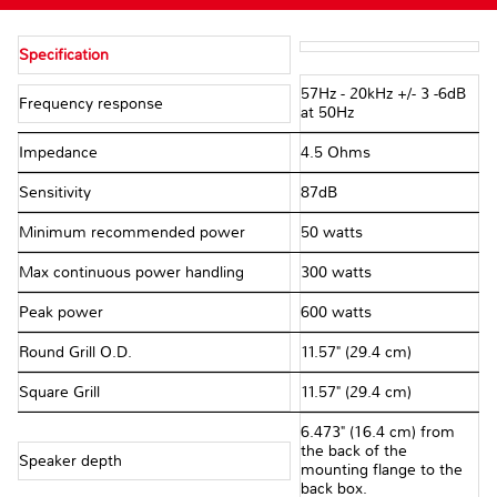
Specification
57Hz - 20kHz +/- 3 -6dB
Frequency response
at 50Hz
Impedance
4.5 Ohms
Sensitivity
87dB
Minimum recommended power
50 watts
Max continuous power handling
300 watts
Peak power
600 watts
Round Grill O.D.
11.57" (29.4 cm)
Square Grill
11.57" (29.4 cm)
6.473" (16.4 cm) from
the back of the
Speaker depth
mounting flange to the
back box.