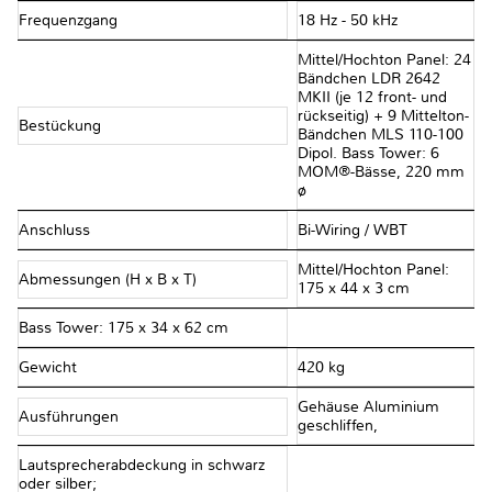
Frequenzgang
18 Hz - 50 kHz
Mittel/Hochton Panel: 24
Bändchen LDR 2642
MKII (je 12 front- und
rückseitig) + 9 Mittelton-
Bestückung
Bändchen MLS 110-100
Dipol. Bass Tower: 6
MOM®-Bässe, 220 mm
ø
Anschluss
Bi-Wiring / WBT
Mittel/Hochton Panel:
Abmessungen (H x B x T)
175 x 44 x 3 cm
Bass Tower: 175 x 34 x 62 cm
Gewicht
420 kg
Gehäuse Aluminium
Ausführungen
geschliffen,
Lautsprecherabdeckung in schwarz
oder silber;