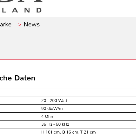
Marke
News
sche Daten
20 - 200 Watt
90 db/W/m
4 Ohm
36 Hz - 50 kHz
H 101 cm, B 16 cm, T 21 cm