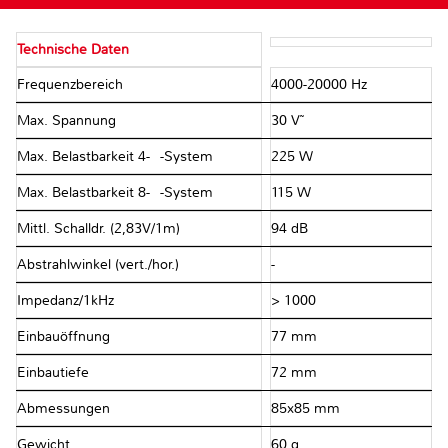
Technische Daten
Frequenzbereich
4000-20000 Hz
Max. Spannung
30 V˜
Max. Belastbarkeit 4-Ω-System
225 W
Max. Belastbarkeit 8-Ω-System
115 W
Mittl. Schalldr. (2,83V/1m)
94 dB
Abstrahlwinkel (vert./hor.)
-
Impedanz/1kHz
> 1000 Ω
Einbauöffnung
77 mm
Einbautiefe
72 mm
Abmessungen
85x85 mm
Gewicht
60 g