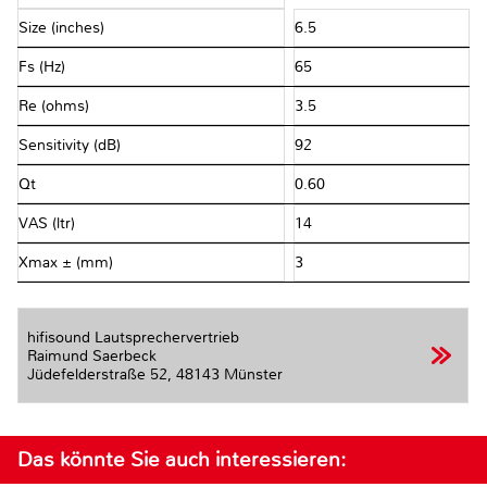
Size (inches)
6.5
Fs (Hz)
65
Re (ohms)
3.5
Sensitivity (dB)
92
Qt
0.60
VAS (ltr)
14
Xmax ± (mm)
3
hifisound Lautsprechervertrieb
Raimund Saerbeck
Jüdefelderstraße 52,
48143 Münster
Das könnte Sie auch interessieren: