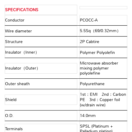
SPECIFICATIONS
Conductor
PCOCC-A
5.5Sq（69/0.32mm）
Wire diameter
Structure
2P Cabtire
Insulator（Inner）
Polymer Polyolefin
Microwave absorber
Insulator（Outer）
mixing polymer
polyolefine
Outer sheath
Polyurethane
1st：EMI 2nd：Carbon
Shield
PE 3rd：Copper foil
(w/drain wire)
O.D.
14.0mm
SPSL (Platinum +
Terminals
Palladium plating)