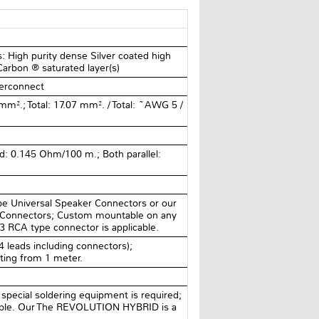
 High purity dense Silver coated high
arbon ® saturated layer(s)
terconnect
m².; Total: 17.07 mm². / Total: ~AWG 5 /
: 0.145 Ohm/100 m.; Both parallel:
e Universal Speaker Connectors or our
 Connectors; Custom mountable on any
.3 RCA type connector is applicable.
4 leads including connectors);
rting from 1 meter.
 special soldering equipment is required;
lable. Our The REVOLUTION HYBRID is a