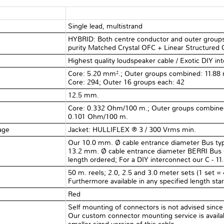
Single lead, multistrand
HYBRID: Both centre conductor and outer groups:
purity Matched Crystal OFC + Linear Structured C
Highest quality loudspeaker cable / Exotic DIY in
Core: 5.20 mm².; Outer groups combined: 11.88 m
Core: 294; Outer 16 groups each: 42
12.5 mm.
Core: 0.332 Ohm/100 m.; Outer groups combined
0.101 Ohm/100 m.
tage
Jacket: HULLIFLEX ® 3 / 300 Vrms min.
Our 10.0 mm. Ø cable entrance diameter Bus typ
13.2 mm. Ø cable entrance diameter BERRI Bus
length ordered; For a DIY interconnect our C - 11
50 m. reels; 2.0, 2.5 and 3.0 meter sets (1 set = 
Furthermore available in any specified length sta
Red
Self mounting of connectors is not advised since
Our custom connector mounting service is avai