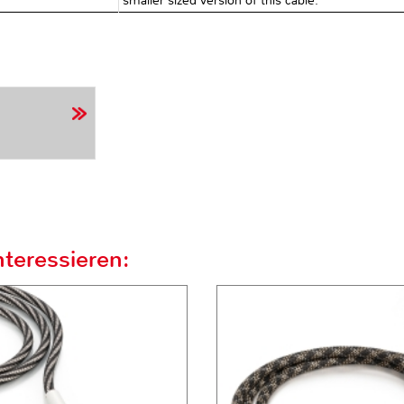
smaller sized version of this cable.
teressieren: