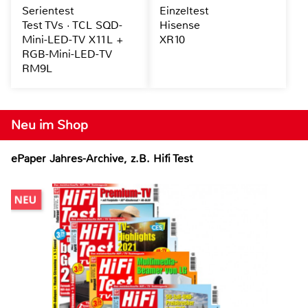
Serientest
Einzeltest
Test TVs · TCL SQD-
Hisense
Mini-LED-TV X11L +
XR10
RGB-Mini-LED-TV
RM9L
Neu im Shop
ePaper Jahres-Archive, z.B. Hifi Test