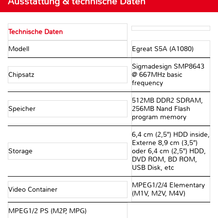
Ausstattung & technische Daten
Technische Daten
Modell
Egreat S5A (A1080)
Sigmadesign SMP8643
Chipsatz
@ 667MHz basic
frequency
512MB DDR2 SDRAM,
Speicher
256MB Nand Flash
program memory
6,4 cm (2,5″) HDD inside,
Externe 8,9 cm (3,5″)
Storage
oder 6,4 cm (2,5″) HDD,
DVD ROM, BD ROM,
USB Disk, etc
MPEG1/2/4 Elementary
Video Container
(M1V, M2V, M4V)
MPEG1/2 PS (M2P, MPG)