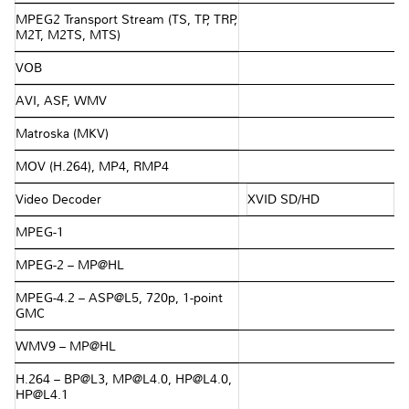
MPEG2 Transport Stream (TS, TP, TRP,
M2T, M2TS, MTS)
VOB
AVI, ASF, WMV
Matroska (MKV)
MOV (H.264), MP4, RMP4
Video Decoder
XVID SD/HD
MPEG-1
MPEG-2 – MP@HL
MPEG-4.2 – ASP@L5, 720p, 1-point
GMC
WMV9 – MP@HL
H.264 – BP@L3, MP@L4.0, HP@L4.0,
HP@L4.1