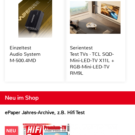
Einzeltest
Serientest
Audio System
Test TVs · TCL SQD-
M-500.4MD
Mini-LED-TV X11L +
RGB-Mini-LED-TV
RM9L
Neu im Shop
ePaper Jahres-Archive, z.B. Hifi Test