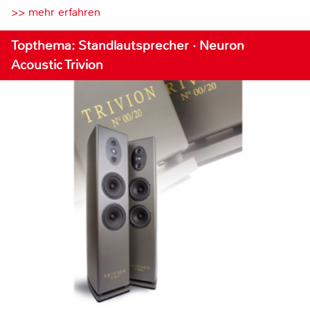
>> mehr erfahren
Topthema: Standlautsprecher · Neuron
Acoustic Trivion