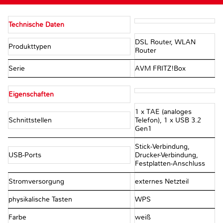
Technische Daten
DSL Router, WLAN
Produkttypen
Router
Serie
AVM FRITZ!Box
Eigenschaften
1 x TAE (analoges
Schnittstellen
Telefon), 1 x USB 3.2
Gen1
Stick-Verbindung,
USB-Ports
Drucker-Verbindung,
Festplatten-Anschluss
Stromversorgung
externes Netzteil
physikalische Tasten
WPS
Farbe
weiß