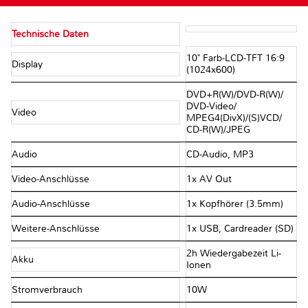
Technische Daten
10" Farb-LCD-TFT 16:9
Display
(1024x600)
DVD+R(W)/​DVD-R(W)/​
DVD-Video/​
Video
MPEG4(DivX)/​(S)VCD/​
CD-R(W)/​JPEG
Audio
CD-Audio, MP3
Video-Anschlüsse
1x AV Out
Audio-Anschlüsse
1x Kopfhörer (3.5mm)
Weitere-Anschlüsse
1x USB, Cardreader (SD)
2h Wiedergabezeit Li-
Akku
Ionen
Stromverbrauch
10W