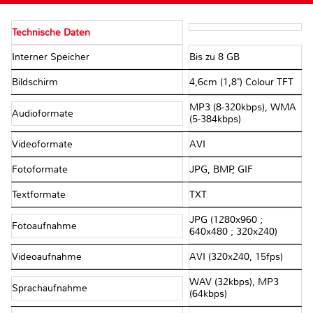
Technische Daten
Interner Speicher
Bis zu 8 GB
Bildschirm
4,6cm (1,8") Colour TFT
MP3 (8-320kbps), WMA
Audioformate
(5-384kbps)
Videoformate
AVI
Fotoformate
JPG, BMP, GIF
Textformate
TXT
JPG (1280x960 ;
Fotoaufnahme
640x480 ; 320x240)
Videoaufnahme
AVI (320x240, 15fps)
WAV (32kbps), MP3
Sprachaufnahme
(64kbps)