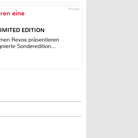
Anzeige
ren eine
– LIMITED EDITION
men Revox präsentieren
nierte Sonderedition...