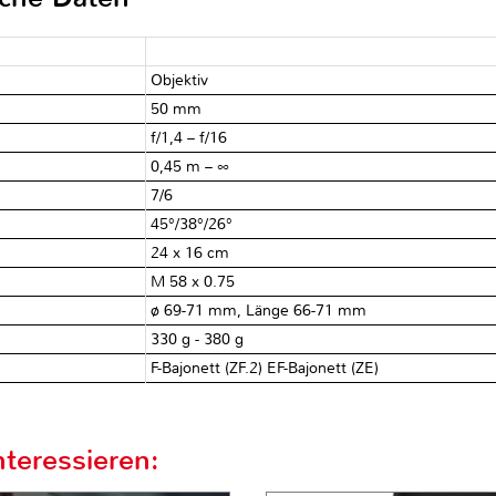
Objektiv
50 mm
f/1,4 – f/16
0,45 m – ∞
7/6
45°/38°/26°
24 x 16 cm
M 58 x 0.75
ø 69-71 mm, Länge 66-71 mm
330 g - 380 g
F-Bajonett (ZF.2) EF-Bajonett (ZE)
teressieren: