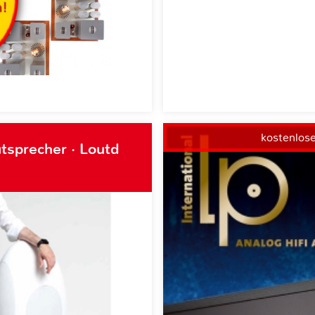
kostenlos
tsprecher · Loutd