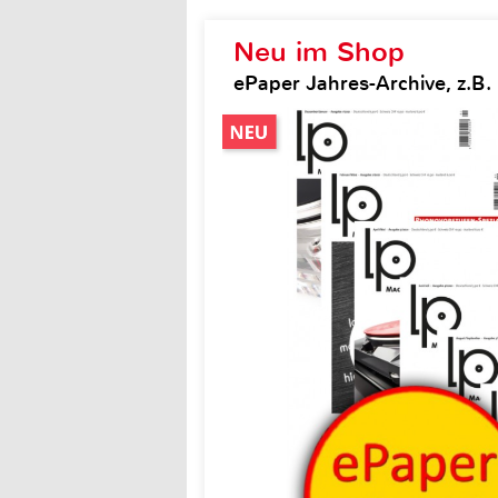
Neu im Shop
ePaper Jahres-Archive, z.B.