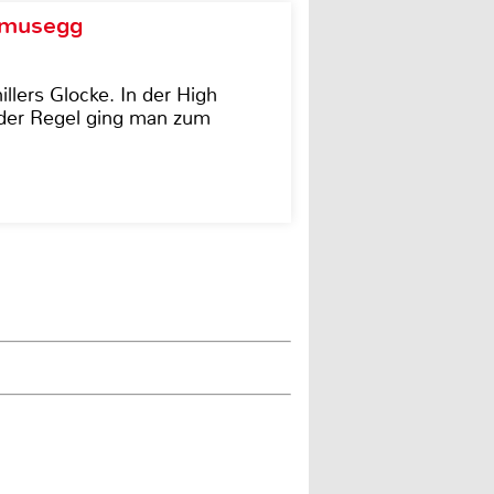
d musegg
illers Glocke. In der High
In der Regel ging man zum