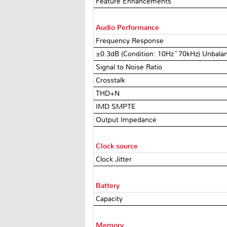
Feature Enhancements
Audio Performance
Frequency Response
±0.3dB (Condition: 10Hz~70kHz) Unbala
Signal to Noise Ratio
Crosstalk
THD+N
IMD SMPTE
Output Impedance
Clock source
Clock Jitter
Battery
Capacity
Memory