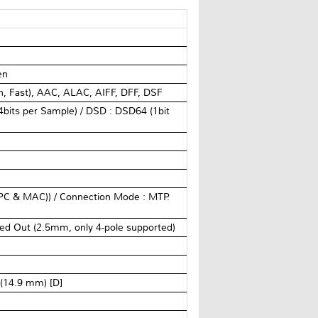
en
 Fast), AAC, ALAC, AIFF, DFF, DSF
bits per Sample) / DSD : DSD64 (1bit
 (PC & MAC)) / Connection Mode : MTP.
ed Out (2.5mm, only 4-pole supported)
”(14.9 mm) [D]