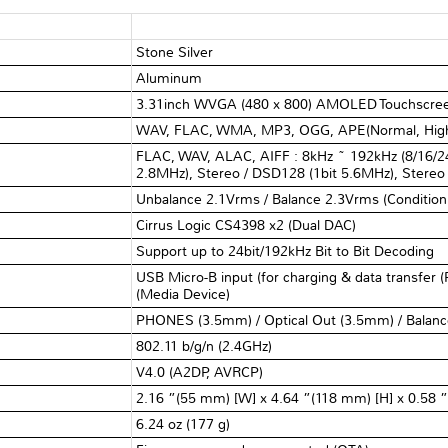
Stone Silver
Aluminum
3.31inch WVGA (480 x 800) AMOLED Touchscre
WAV, FLAC, WMA, MP3, OGG, APE(Normal, High,
FLAC, WAV, ALAC, AIFF : 8kHz ~ 192kHz (8/16/24
2.8MHz), Stereo / DSD128 (1bit 5.6MHz), Stereo
Unbalance 2.1Vrms / Balance 2.3Vrms (Condition
Cirrus Logic CS4398 x2 (Dual DAC)
Support up to 24bit/192kHz Bit to Bit Decoding
USB Micro-B input (for charging & data transfer
(Media Device)
PHONES (3.5mm) / Optical Out (3.5mm) / Balanc
802.11 b/g/n (2.4GHz)
V4.0 (A2DP, AVRCP)
2.16 ”(55 mm) [W] x 4.64 ”(118 mm) [H] x 0.58 
6.24 oz (177 g)