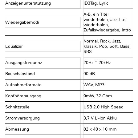
Anzeigenunterstützung
ID3Tag, Lyric
A-B, ein Titel
wiederholen, alle Titel
Wiedergabemodi
wiederholen,
Zufallswiedergabe, Intro
Normal, Rock, Jazz,
Equalizer
Klassik, Pop, Soft, Bass,
SRS
Ausgangsfrequenz
20Hz ~ 20kHz
Rauschabstand
90 dB
Aufnahmeformate
WAV, MP3
Kopfhörerausgang
9mW, 32 Ohm
Schnittstelle
USB 2.0 High Speed
Stromversorgung
3,7 V Li-Ion Akku
Abmessung
82 x 48 x 10 mm