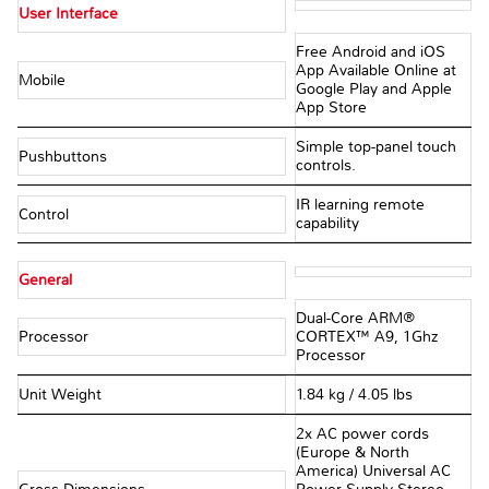
User Interface
Free Android and iOS
App Available Online at
Mobile
Google Play and Apple
App Store
Simple top-panel touch
Pushbuttons
controls.
IR learning remote
Control
capability
General
Dual-Core ARM®
Processor
CORTEX™ A9, 1Ghz
Processor
Unit Weight
1.84 kg / 4.05 lbs
2x AC power cords
(Europe & North
America) Universal AC