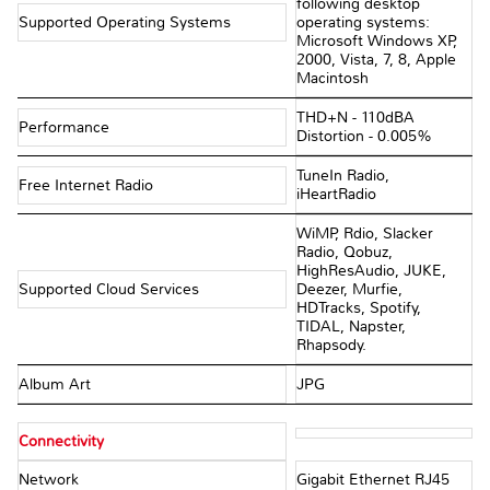
following desktop
Supported Operating Systems
operating systems:
Microsoft Windows XP,
2000, Vista, 7, 8, Apple
Macintosh
THD+N - 110dBA
Performance
Distortion - 0.005%
TuneIn Radio,
Free Internet Radio
iHeartRadio
WiMP, Rdio, Slacker
Radio, Qobuz,
HighResAudio, JUKE,
Supported Cloud Services
Deezer, Murfie,
HDTracks, Spotify,
TIDAL, Napster,
Rhapsody.
Album Art
JPG
Connectivity
Network
Gigabit Ethernet RJ45