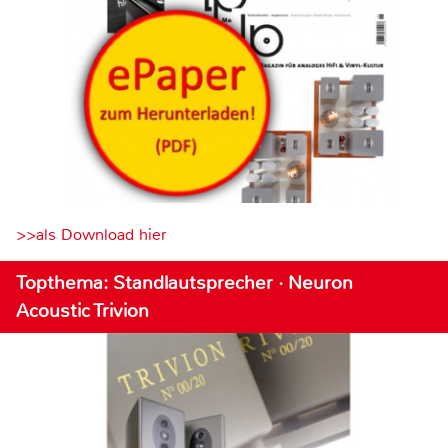
>>als Download hier
Topthema: Standlautsprecher · Neuron
Acoustic Trivion