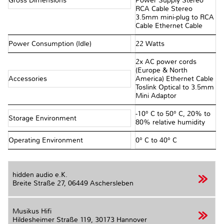
Gross Dimensions
Power Supply Stereo
RCA Cable Stereo
3.5mm mini-plug to RCA
Cable Ethernet Cable
Power Consumption (Idle)
22 Watts
2x AC power cords
(Europe & North
Accessories
America) Ethernet Cable
Toslink Optical to 3.5mm
Mini Adaptor
-10° C to 50° C, 20% to
Storage Environment
80% relative humidity
Operating Environment
0° C to 40° C
hidden audio e.K.
Breite Straße 27,
06449 Aschersleben
Musikus Hifi
Hildesheimer Straße 119,
30173 Hannover