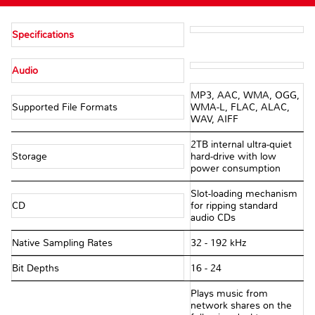
Specifications
Audio
MP3, AAC, WMA, OGG,
Supported File Formats
WMA-L, FLAC, ALAC,
WAV, AIFF
2TB internal ultra-quiet
Storage
hard-drive with low
power consumption
Slot-loading mechanism
CD
for ripping standard
audio CDs
Native Sampling Rates
32 - 192 kHz
Bit Depths
16 - 24
Plays music from
network shares on the