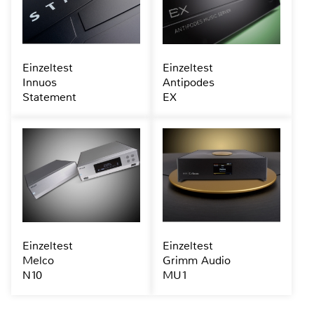
Einzeltest
Einzeltest
Innuos
Antipodes
Statement
EX
Einzeltest
Einzeltest
Melco
Grimm Audio
N10
MU1