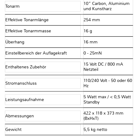
10” Carbon, Aluminium
Tonarm
und Kunstharz
Effektive Tonarmlänge
254 mm
Effektive Tonarmmasse
16 g
Überhang
16 mm
Einstellbereich der Auflagekraft
0 - 25mN
15 Volt DC / 800 mA
Enthaltenes Zubehör
Netzteil
110/240 Volt - 50 oder 60
Stromanschluss
Hz
5 Watt max / < 0,5 Watt
Leistungsaufnahme
Standby
422 x 118 x 373 mm
Abmessungen
(BxHxT)
Gewicht
5,5 kg netto