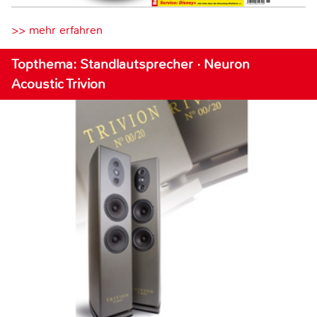
>> mehr erfahren
Topthema: Standlautsprecher · Neuron
Acoustic Trivion