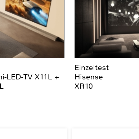
Einzeltest
ni-LED-TV X11L +
Hisense
L
XR10