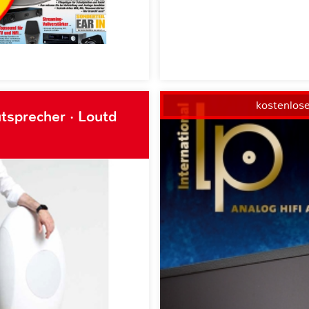
kostenlos
tsprecher · Loutd