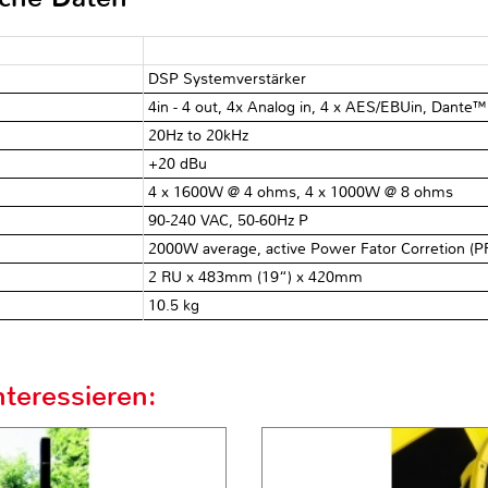
DSP Systemverstärker
4in - 4 out, 4x Analog in, 4 x AES/EBUin, Dante™
20Hz to 20kHz
+20 dBu
4 x 1600W @ 4 ohms, 4 x 1000W @ 8 ohms
90-240 VAC, 50-60Hz P
2000W average, active Power Fator Corretion (P
2 RU x 483mm (19“) x 420mm
10.5 kg
teressieren: