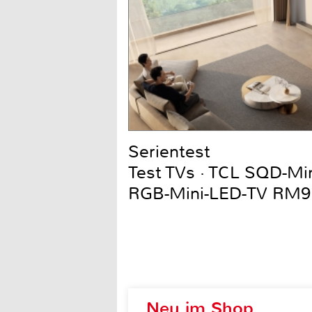
Serientest
Test TVs · TCL SQD-Mi
RGB-Mini-LED-TV RM9
Neu im Shop