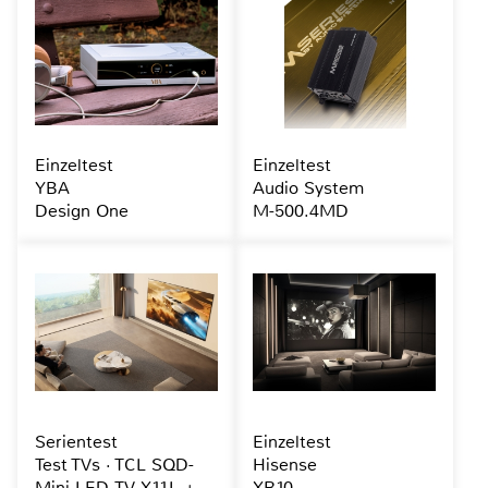
Einzeltest
Einzeltest
YBA
Audio System
Design One
M-500.4MD
Serientest
Einzeltest
Test TVs · TCL SQD-
Hisense
Mini-LED-TV X11L +
XR10