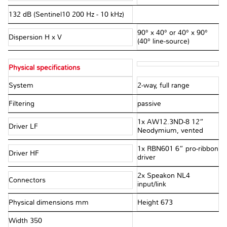
132 dB (Sentinel10 200 Hz - 10 kHz)
90° x 40° or 40° x 90°
Dispersion H x V
(40° line-source)
Physical specifications
System
2-way, full range
Filtering
passive
1x AW12.3ND-8 12”
Driver LF
Neodymium, vented
1x RBN601 6” pro-ribbon
Driver HF
driver
2x Speakon NL4
Connectors
input/link
Physical dimensions mm
Height 673
Width 350