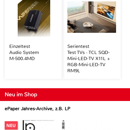
Einzeltest
Serientest
Audio System
Test TVs · TCL SQD-
M-500.4MD
Mini-LED-TV X11L +
RGB-Mini-LED-TV
RM9L
Neu im Shop
ePaper Jahres-Archive, z.B. LP