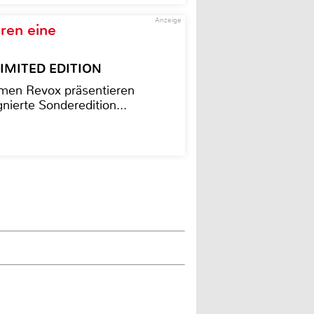
Anzeige
ren eine
– LIMITED EDITION
men Revox präsentieren
nierte Sonderedition...