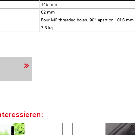
145 mm
62 mm
Four M6 threaded holes. 90º apart on 101.6 mm (4
3.3 kg
teressieren: