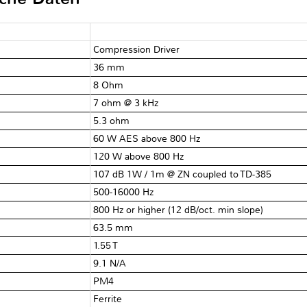
Compression Driver
36 mm
8 Ohm
7 ohm @ 3 kHz
5.3 ohm
60 W AES above 800 Hz
120 W above 800 Hz
107 dB 1W / 1m @ ZN coupled to TD-385
500-16000 Hz
800 Hz or higher (12 dB/oct. min slope)
63.5 mm
1.55 T
9.1 N/A
PM4
Ferrite