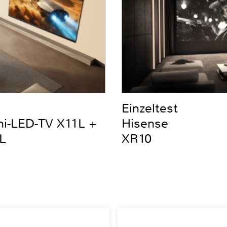
Einzeltest
ni-LED-TV X11L +
Hisense
L
XR10