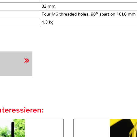
82 mm
Four M6 threaded holes. 90º apart on 101.6 mm (4
4.3 kg
teressieren: