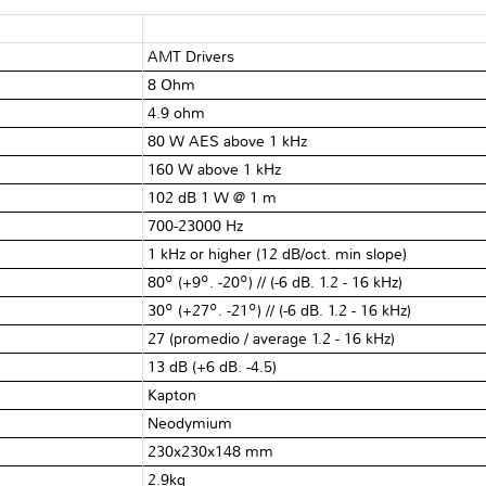
AMT Drivers
8 Ohm
4.9 ohm
80 W AES above 1 kHz
160 W above 1 kHz
102 dB 1 W @ 1 m
700-23000 Hz
1 kHz or higher (12 dB/oct. min slope)
80º (+9º. -20º) // (-6 dB. 1.2 - 16 kHz)
30º (+27º. -21º) // (-6 dB. 1.2 - 16 kHz)
27 (promedio / average 1.2 - 16 kHz)
13 dB (+6 dB. -4.5)
Kapton
Neodymium
230x230x148 mm
2.9kg