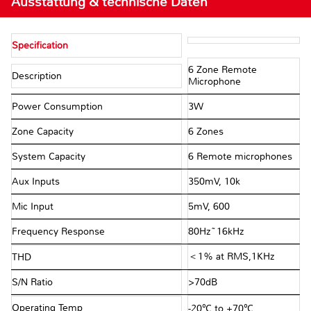
Ausstattung & technische Daten
Specification
6 Zone Remote
Description
Microphone
Power Consumption
3W
Zone Capacity
6 Zones
System Capacity
6 Remote microphones
Aux Inputs
350mV, 10kΩ
Mic Input
5mV, 600Ω
Frequency Response
80Hz~16kHz
＜1% at RMS,1KHz
THD
S/N Ratio
>70dB
Operating Temp
-20℃ to +70℃