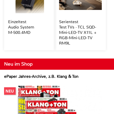
Einzeltest
Serientest
Audio System
Test TVs · TCL SQD-
M-500.4MD
Mini-LED-TV X11L +
RGB-Mini-LED-TV
RM9L
Neu im Shop
ePaper Jahres-Archive, z.B. Klang & Ton