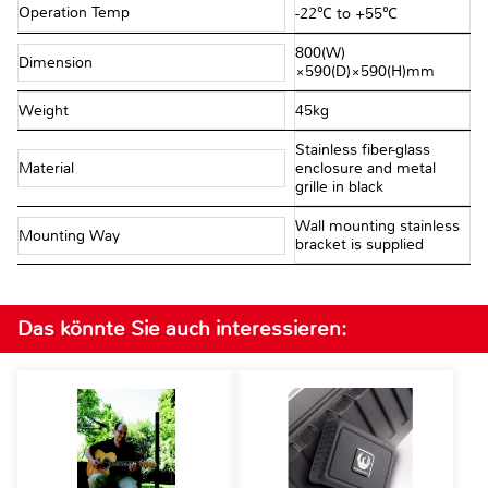
Operation Temp
-22℃ to +55℃
800(W)
Dimension
×590(D)×590(H)mm
Weight
45kg
Stainless fiber-glass
Material
enclosure and metal
grille in black
Wall mounting stainless
Mounting Way
bracket is supplied
Das könnte Sie auch interessieren: