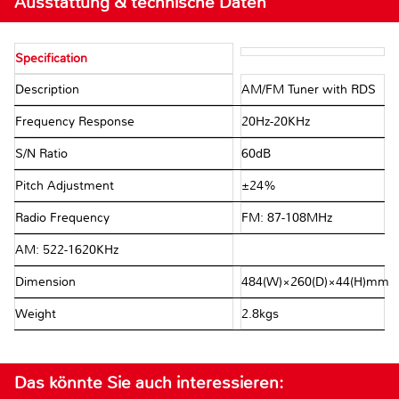
Ausstattung & technische Daten
Specification
Description
AM/FM Tuner with RDS
Frequency Response
20Hz-20KHz
S/N Ratio
60dB
Pitch Adjustment
±24%
Radio Frequency
FM: 87-108MHz
AM: 522-1620KHz
Dimension
484(W)×260(D)×44(H)mm
Weight
2.8kgs
Das könnte Sie auch interessieren: