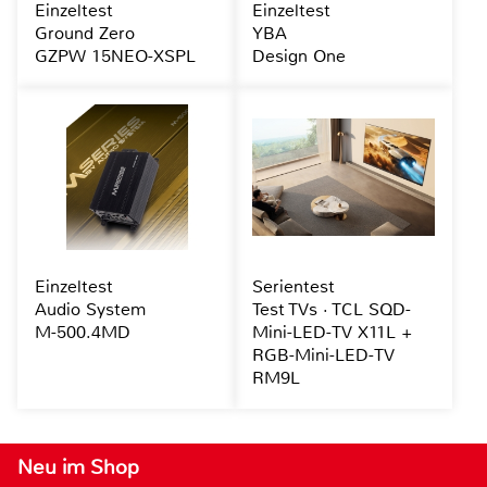
Einzeltest
Einzeltest
Ground Zero
YBA
GZPW 15NEO-XSPL
Design One
Einzeltest
Serientest
Audio System
Test TVs · TCL SQD-
M-500.4MD
Mini-LED-TV X11L +
RGB-Mini-LED-TV
RM9L
Neu im Shop