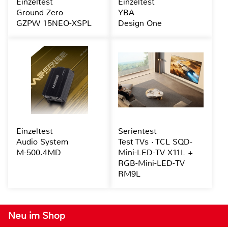
Einzeltest
Einzeltest
Ground Zero
YBA
GZPW 15NEO-XSPL
Design One
Einzeltest
Serientest
Audio System
Test TVs · TCL SQD-
M-500.4MD
Mini-LED-TV X11L +
RGB-Mini-LED-TV
RM9L
Neu im Shop