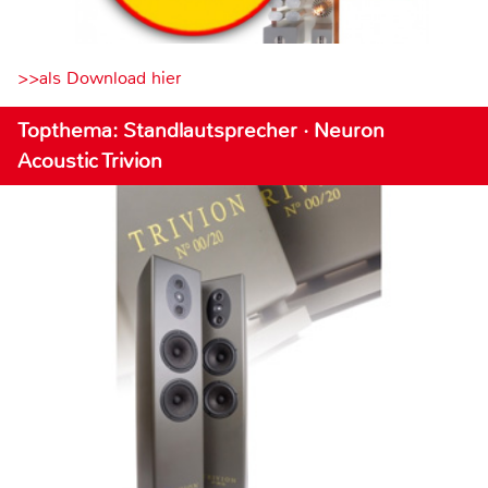
>>als Download hier
Topthema: Standlautsprecher · Neuron
Acoustic Trivion