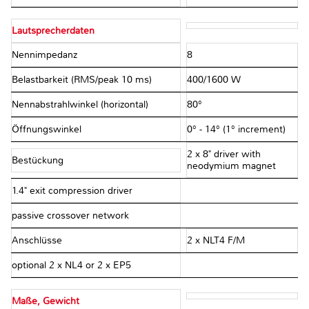
Lautsprecherdaten
Nennimpedanz
8 Ω
Belastbarkeit (RMS/peak 10 ms)
400/1600 W
Nennabstrahlwinkel (horizontal)
80°
Öffnungswinkel
0° - 14° (1° increment)
2 x 8" driver with
Bestückung
neodymium magnet
1.4" exit compression driver
passive crossover network
Anschlüsse
2 x NLT4 F/M
optional 2 x NL4 or 2 x EP5
Maße, Gewicht