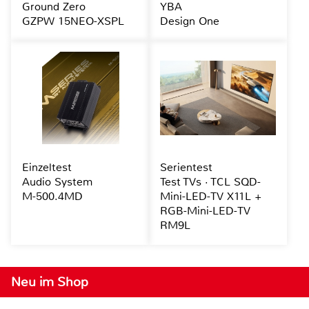
Ground Zero
YBA
GZPW 15NEO-XSPL
Design One
Einzeltest
Serientest
Audio System
Test TVs · TCL SQD-
M-500.4MD
Mini-LED-TV X11L +
RGB-Mini-LED-TV
RM9L
Neu im Shop