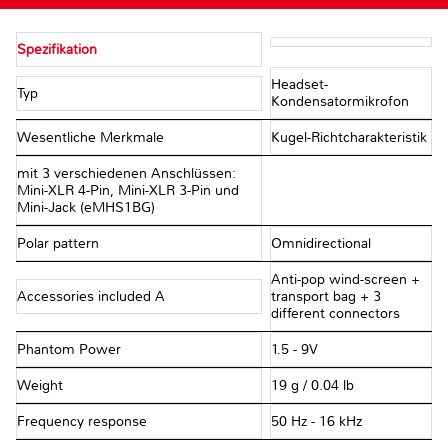
Spezifikation
Headset-
Typ
Kondensatormikrofon
Wesentliche Merkmale
Kugel-Richtcharakteristik
mit 3 verschiedenen Anschlüssen:
Mini-XLR 4-Pin, Mini-XLR 3-Pin und
Mini-Jack (eMHS1BG)
Polar pattern
Omnidirectional
Anti-pop wind-screen +
Accessories included A
transport bag + 3
different connectors
Phantom Power
1.5 - 9V
Weight
19 g / 0.04 lb
Frequency response
50 Hz - 16 kHz