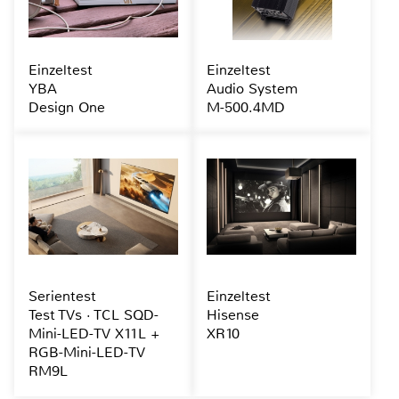
Einzeltest
Einzeltest
YBA
Audio System
Design One
M-500.4MD
Serientest
Einzeltest
Test TVs · TCL SQD-
Hisense
Mini-LED-TV X11L +
XR10
RGB-Mini-LED-TV
RM9L