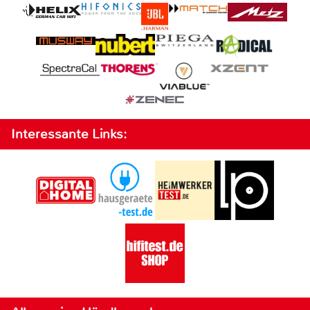
Interessante Links: