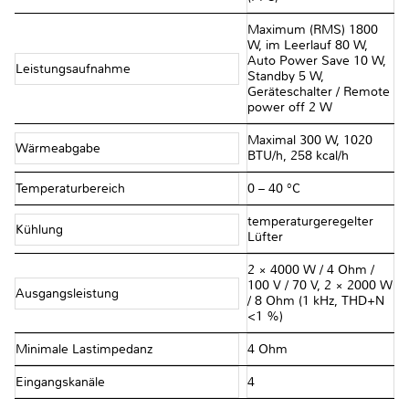
Maximum (RMS) 1800
W, im Leerlauf 80 W,
Auto Power Save 10 W,
Leistungsaufnahme
Standby 5 W,
Geräteschalter / Remote
power off 2 W
Maximal 300 W, 1020
Wärmeabgabe
BTU/h, 258 kcal/h
Temperaturbereich
0 – 40 °C
temperaturgeregelter
Kühlung
Lüfter
2 × 4000 W / 4 Ohm /
100 V / 70 V, 2 × 2000 W
Ausgangsleistung
/ 8 Ohm (1 kHz, THD+N
<1 %)
Minimale Lastimpedanz
4 Ohm
Eingangskanäle
4