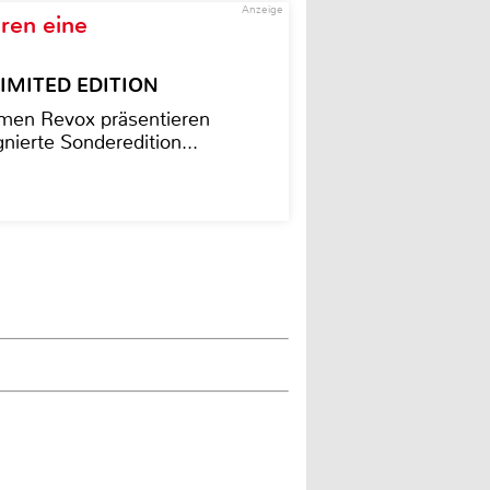
Anzeige
ren eine
– LIMITED EDITION
men Revox präsentieren
nierte Sonderedition...