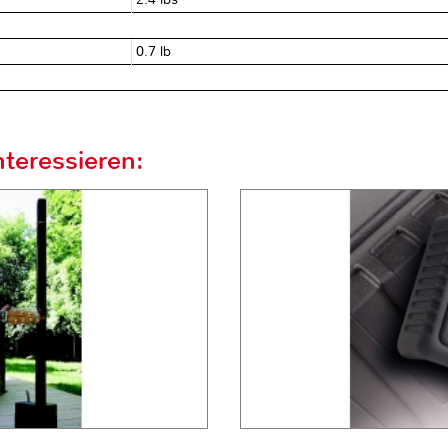
0.7 lb
teressieren: