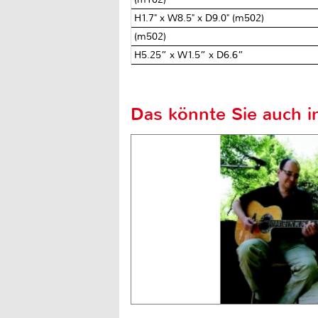
H1.7" x W8.5" x D9.0" (m502)
(m502)
H5.25” x W1.5” x D6.6”
Das könnte Sie auch in