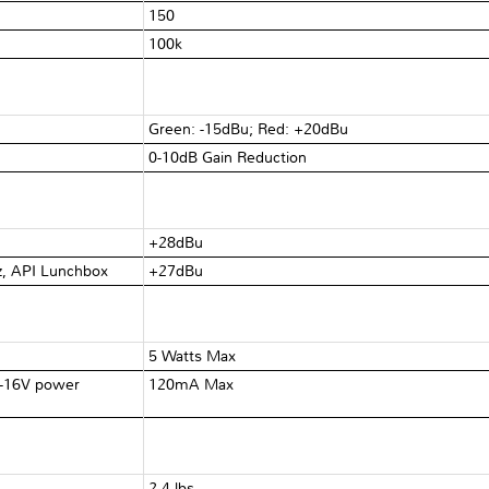
150Ω
100kΩ
Green: -15dBu; Red: +20dBu
0-10dB Gain Reduction
+28dBu
z, API Lunchbox
+27dBu
5 Watts Max
 -16V power
120mA Max
2.4 lbs