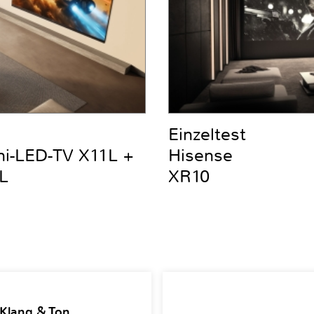
Einzeltest
ni-LED-TV X11L +
Hisense
L
XR10
 Klang & Ton