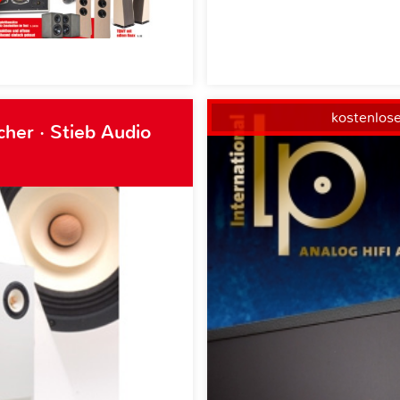
kostenlos
her · Stieb Audio