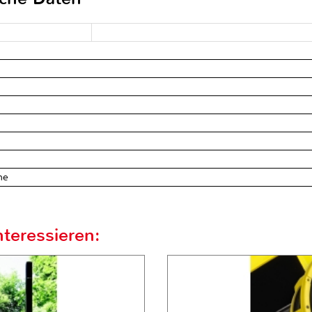
ne
teressieren: