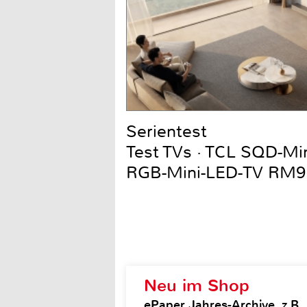
Serientest
Test TVs · TCL SQD-Mi
RGB-Mini-LED-TV RM9
Neu im Shop
ePaper Jahres-Archive, z.B.