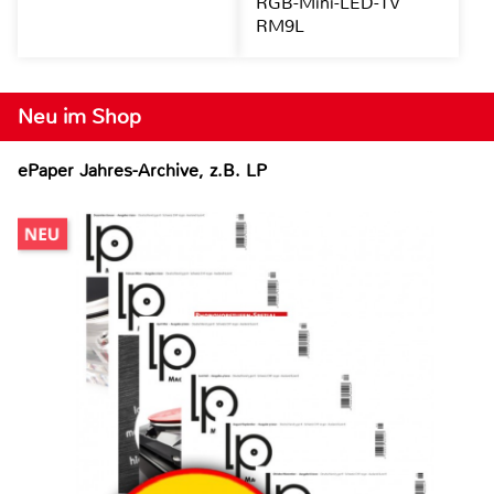
RGB-Mini-LED-TV
RM9L
Neu im Shop
ePaper Jahres-Archive, z.B. LP