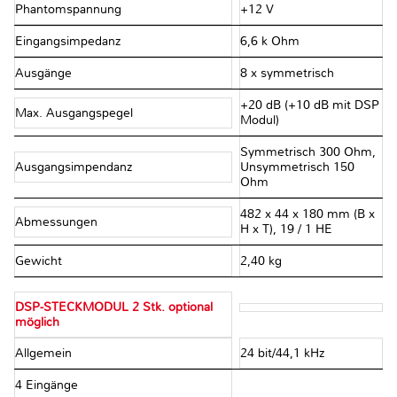
Phantomspannung
+12 V
Eingangsimpedanz
6,6 k Ohm
Ausgänge
8 x symmetrisch
+20 dB (+10 dB mit DSP
Max. Ausgangspegel
Modul)
Symmetrisch 300 Ohm,
Ausgangsimpendanz
Unsymmetrisch 150
Ohm
482 x 44 x 180 mm (B x
Abmessungen
H x T), 19 / 1 HE
Gewicht
2,40 kg
DSP-STECKMODUL 2 Stk. optional
möglich
Allgemein
24 bit/44,1 kHz
4 Eingänge