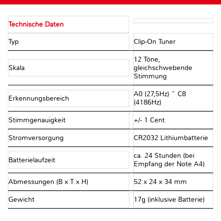
Technische Daten
Typ
Clip-On Tuner
12 Töne,
Skala
gleichschwebende
Stimmung
A0 (27,5Hz) ~ C8
Erkennungsbereich
(4186Hz)
Stimmgenauigkeit
+/- 1 Cent
Stromversorgung
CR2032 Lithiumbatterie
ca. 24 Stunden (bei
Batterielaufzeit
Empfang der Note A4)
Abmessungen (B x T x H)
52 x 24 x 34 mm
Gewicht
17g (inklusive Batterie)