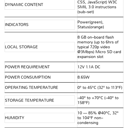
CSS, JavaScript) W3C
DYNAMIC CONTENT
SMIL 3.0 instructions
(sub–set)
Power(green),
INDICATORS
Status(orange)
8 GB on–board flash
memory (up to 6hrs of
LOCAL STORAGE
typical 720p video
@3Mbps) Micro SD card
expansion slot
POWER REQUIREMENT
12V 1.1A DC
POWER CONSUMPTION
8.65W
OPERATING TEMPERATURE
0° to 45°C (32° to 113°F)
–40° to +70°C (–40° to
STORAGE TEMPERATURE
158°F)
10 — 85% @40°C, 32°
HUMIDITY
to 104°F non–
condensing