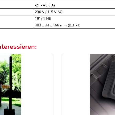
-21 - +3 dBu
230 V / 115 V AC
19" / 1 HE
483 x 44 x 166 mm (BxHxT)
teressieren: