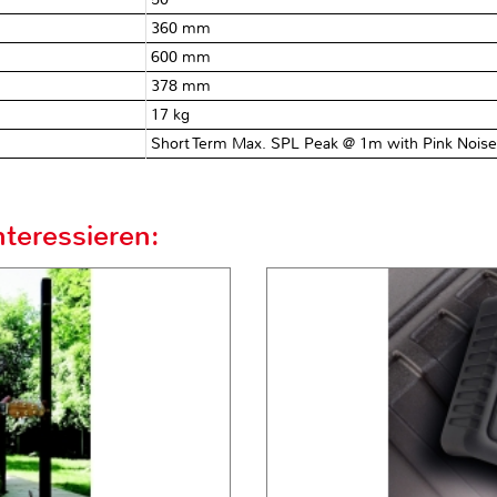
360 mm
600 mm
378 mm
17 kg
Short Term Max. SPL Peak @ 1m with Pink Nois
teressieren: