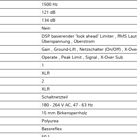
1500 Hz
121 dB
134 dB
Nein
DSP basierender "look ahead" Limiter , RMS Lauts
Überspannung , Überstrom
Gain , Ground-Lift , Netzschalter (On/Off) , X-Ov
Operate , Peak Limit , Signal , X-Over Sub
1
XLR
2
XLR
Schaltnetzteil
180 - 264 V AC, 47 - 63 Hz
15 mm Birkensperrholz
Polyurea
Bassreflex
50 °