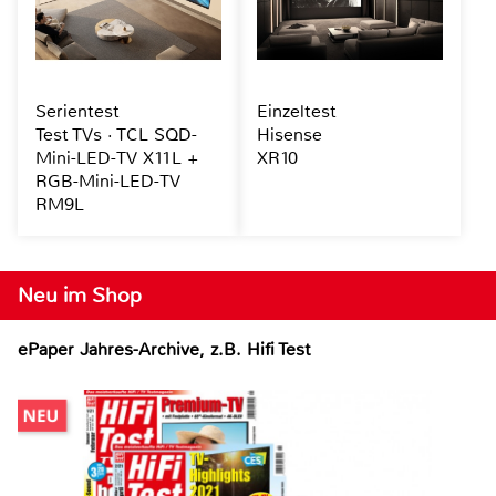
Serientest
Einzeltest
Test TVs · TCL SQD-
Hisense
Mini-LED-TV X11L +
XR10
RGB-Mini-LED-TV
RM9L
Neu im Shop
ePaper Jahres-Archive, z.B. Hifi Test