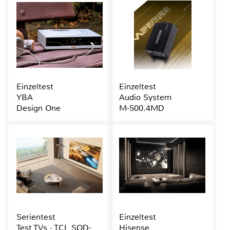
Einzeltest
Einzeltest
YBA
Audio System
Design One
M-500.4MD
Serientest
Einzeltest
Test TVs · TCL SQD-
Hisense