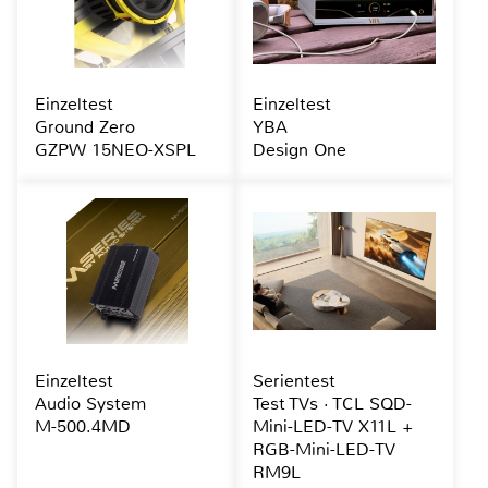
Einzeltest
Einzeltest
Ground Zero
YBA
GZPW 15NEO-XSPL
Design One
Einzeltest
Serientest
Audio System
Test TVs · TCL SQD-
M-500.4MD
Mini-LED-TV X11L +
RGB-Mini-LED-TV
RM9L