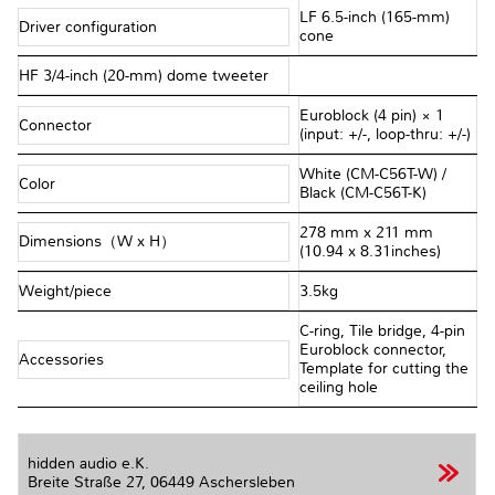
LF 6.5-inch (165-mm)
Driver configuration
cone
HF 3/4-inch (20-mm) dome tweeter
Euroblock (4 pin) × 1
Connector
(input: +/-, loop-thru: +/-)
White (CM-C56T-W) /
Color
Black (CM-C56T-K)
278 mm x 211 mm
Dimensions（W x H）
(10.94 x 8.31inches)
Weight/piece
3.5kg
C-ring, Tile bridge, 4-pin
Euroblock connector,
Accessories
Template for cutting the
ceiling hole
hidden audio e.K.
Breite Straße 27,
06449 Aschersleben