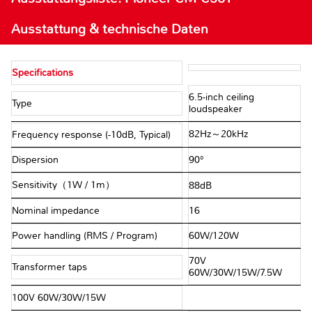
Ausstattung & technische Daten
Specifications
6.5-inch ceiling
Type
loudspeaker
82Hz～20kHz
Frequency response (-10dB, Typical)
Dispersion
90°
Sensitivity（1W / 1m）
88dB
Nominal impedance
16Ω
Power handling (RMS / Program)
60W/120W
70V
Transformer taps
60W/30W/15W/7.5W
100V 60W/30W/15W