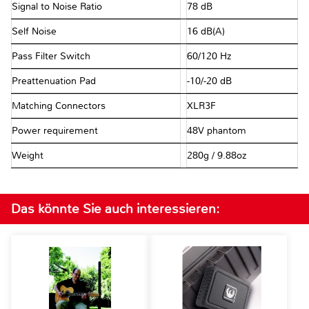
Signal to Noise Ratio
78 dB
Self Noise
16 dB(A)
Pass Filter Switch
60/120 Hz
Preattenuation Pad
-10/-20 dB
Matching Connectors
XLR3F
Power requirement
48V phantom
Weight
280g / 9.88oz
Das könnte Sie auch interessieren: