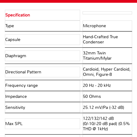
Specification
Type
Microphone
Hand-Crafted True
Capsule
Condenser
32mm Twin
Diaphragm
Titanium/Mylar
Cardioid, Hyper Cardioid,
Directional Pattern
Omni, Figure-8
Frequency range
20 Hz - 20 kHz
Impedance
50 Ohms
Sensitivity
25.12 mV/Pa (-32 dB)
122/132/142 dB
Max SPL
(0/-10/-20 dB pad) (0.5%
THD @ 1kHz)