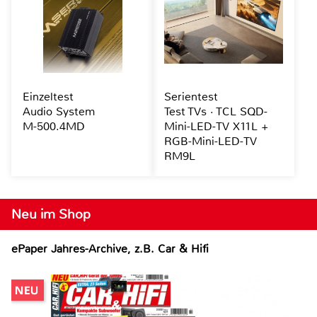
Einzeltest
Serientest
Audio System
Test TVs · TCL SQD-
M-500.4MD
Mini-LED-TV X11L +
RGB-Mini-LED-TV
RM9L
Neu im Shop
ePaper Jahres-Archive, z.B. Car & Hifi